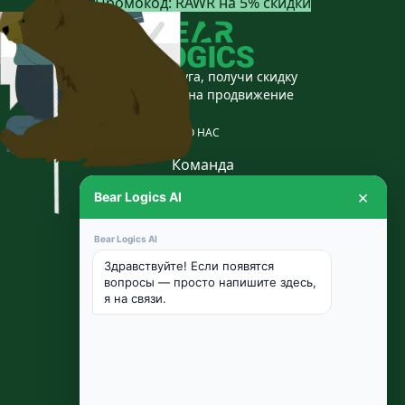
Промокод: RAWR на 5% скидки
Приведи друга, получи скидку
Скидка 30% на продвижение
О НАС
Команда
×
Вакансии
Bear Logics AI
Блог
Bear Logics AI
Акции
Здравствуйте! Если появятся
вопросы — просто напишите здесь,
УСЛУГИ
я на связи.
Дизайн
Разработка
Комплексный маркетинг